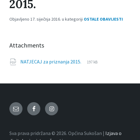
2015.
Objavljeno 17. siječnja 2016. u kategoriji
OSTALE OBAVIJESTI
Attachments
File
pdf
File
NATJECAJ za priznanja 2015.
197 kB
extension:
size:
Email
Facebook
Instagram
Sva prava pridržana © 2026. Općina Sukošan |
Izjava o