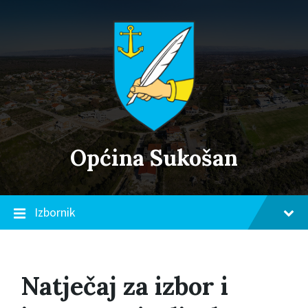
Skip
Skip
Skip
to
to
to
content
main
footer
navigation
Općina Sukošan
Izbornik
Natječaj za izbor i