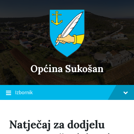
Skip
Skip
Skip
to
to
to
content
main
footer
navigation
Općina Sukošan
Izbornik
Natječaj za dodjelu