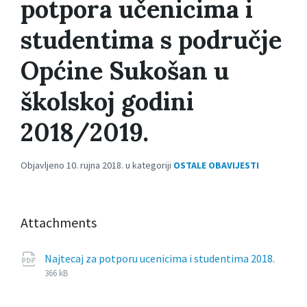
potpora učenicima i
studentima s područje
Općine Sukošan u
školskoj godini
2018/2019.
Objavljeno 10. rujna 2018. u kategoriji
OSTALE OBAVIJESTI
Attachments
Najtecaj za potporu ucenicima i studentima 2018.
File
pdf
File
366 kB
extension:
size: