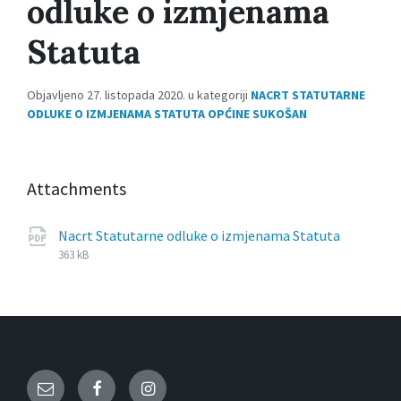
odluke o izmjenama
Statuta
Objavljeno 27. listopada 2020. u kategoriji
NACRT STATUTARNE
ODLUKE O IZMJENAMA STATUTA OPĆINE SUKOŠAN
Attachments
File
pdf
File
Nacrt Statutarne odluke o izmjenama Statuta
extensi
size:
363 kB
Email
Facebook
Instagram