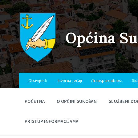
Skip
Skip
Skip
to
to
to
content
main
footer
navigation
Općina S
Obavijesti
Javni natječaji
iTransparentnost
Slu
POČETNA
O OPĆINI SUKOŠAN
SLUŽBENI DO
PRISTUP INFORMACIJAMA