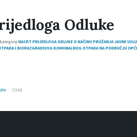
rijedloga Odluke
 kategoriji
NACRT PRIJEDLOGA ODLUKE O NAČINU PRUŽANJA JAVNE USL
TPADA I BIORAZGRADIVOG KOMUNALNOG OTPADA NA PODRUČJU OPĆ
File
pdf
File
luke
723 kB
extension:
size: