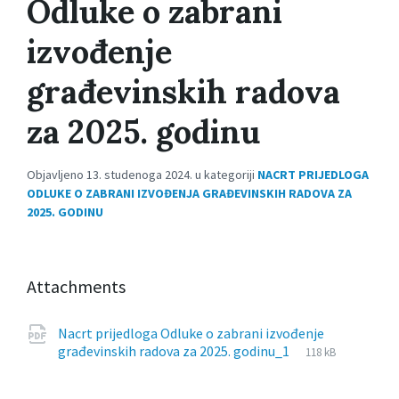
Odluke o zabrani
izvođenje
građevinskih radova
za 2025. godinu
Objavljeno 13. studenoga 2024. u kategoriji
NACRT PRIJEDLOGA
ODLUKE O ZABRANI IZVOĐENJA GRAĐEVINSKIH RADOVA ZA
2025. GODINU
Attachments
Nacrt prijedloga Odluke o zabrani izvođenje
File
pdf
File
građevinskih radova za 2025. godinu_1
118 kB
extension:
size: