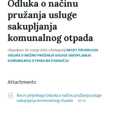
Odluka o načinu
pružanja usluge
sakupljanja
komunalnog otpada
Objavljeno 30. srpnja 2024. u kategoriji
NACRT PRIJEDLOGA
ODLUKE O NAČINU PRUŽANJA USLUGE SAKUPLJANJA
KOMUNALNOG OTPADA NA PODRUČJU
Attachments
Nacrt prijedloga Odluka o načinu pružanja usluge
File
pdf
File
sakupljanja komunalnog otpada
425 kB
extension:
size: