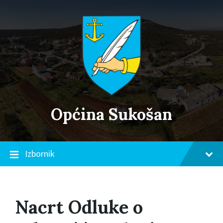
Skip
Skip
Skip
to
to
to
content
main
footer
navigation
Općina Sukošan
Izbornik
Nacrt Odluke o