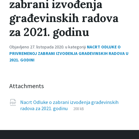
zabrani izvođenja
građevinskih radova
za 2021. godinu
Objavljeno 27. listopada 2020. u kategoriji
NACRT ODLUKE O
PRIVREMENOJ ZABRANI IZVOĐENJA GRAĐEVINSKIH RADOVA U
2021. GODINI
Attachments
Nacrt Odluke o zabrani izvođenja građevinskih
File
pdf
File
radova za 2021. godinu
208 kB
extension:
size: