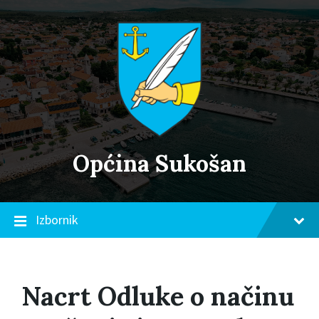
Skip
Skip
Skip
to
to
to
content
main
footer
navigation
Općina Sukošan
Izbornik
Nacrt Odluke o načinu