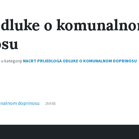
Odluke o komunaln
osu
 u kategoriji
NACRT PRIJEDLOGA ODLUKE O KOMUNALNOM DOPRINOSU
File
pdf
File
unalnom doprinosu
264 kB
extension:
size: