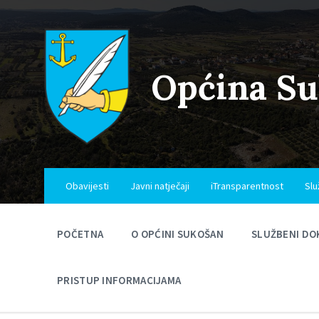
Skip
Skip
Skip
to
to
to
content
main
footer
navigation
Općina S
Obavijesti
Javni natječaji
iTransparentnost
Slu
POČETNA
O OPĆINI SUKOŠAN
SLUŽBENI DO
PRISTUP INFORMACIJAMA