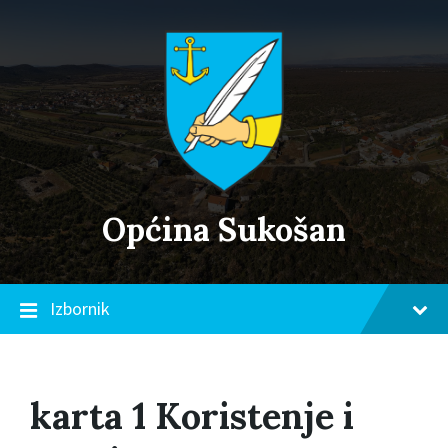
Skip
Skip
Skip
to
to
to
content
main
footer
navigation
Općina Sukošan
Izbornik
karta 1 Koristenje i