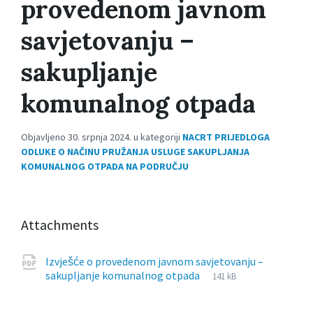
provedenom javnom
savjetovanju –
sakupljanje
komunalnog otpada
Objavljeno 30. srpnja 2024. u kategoriji
NACRT PRIJEDLOGA
ODLUKE O NAČINU PRUŽANJA USLUGE SAKUPLJANJA
KOMUNALNOG OTPADA NA PODRUČJU
Attachments
Izvješće o provedenom javnom savjetovanju –
File
pdf
File
sakupljanje komunalnog otpada
141 kB
extension:
size: