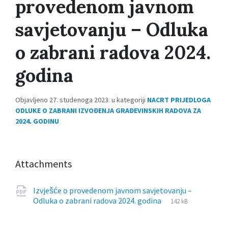
provedenom javnom
savjetovanju – Odluka
o zabrani radova 2024.
godina
Objavljeno 27. studenoga 2023. u kategoriji
NACRT PRIJEDLOGA
ODLUKE O ZABRANI IZVOĐENJA GRAĐEVINSKIH RADOVA ZA
2024. GODINU
Attachments
Izvješće o provedenom javnom savjetovanju –
File
pdf
File
Odluka o zabrani radova 2024. godina
142 kB
extension:
size: