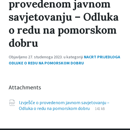
provedenom javnom
savjetovanju – Odluka
o redu na pomorskom
dobru
Objavljeno 27. studenoga 2023. u kategoriji
NACRT PRIJEDLOGA
ODLUKE O REDU NA POMORSKOM DOBRU
Attachments
Izvješće o provedenom javnom savjetovanju –
File
pdf
File
Odluka o redu na pomorskom dobru
141 kB
extension:
size: