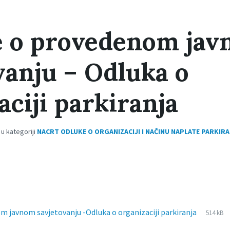
e o provedenom ja
vanju – Odluka o
aciji parkiranja
 u kategoriji
NACRT ODLUKE O ORGANIZACIJI I NAČINU NAPLATE PARKIR
File
pdf
File
nom javnom savjetovanju -Odluka o organizaciji parkiranja
514 kB
extens
size: