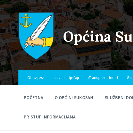
Skip
Skip
Skip
to
to
to
content
main
footer
navigation
Općina S
Obavijesti
Javni natječaji
iTransparentnost
Slu
POČETNA
O OPĆINI SUKOŠAN
SLUŽBENI DO
PRISTUP INFORMACIJAMA