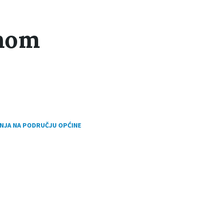
vnom
ANJA NA PODRUČJU OPĆINE
ion: