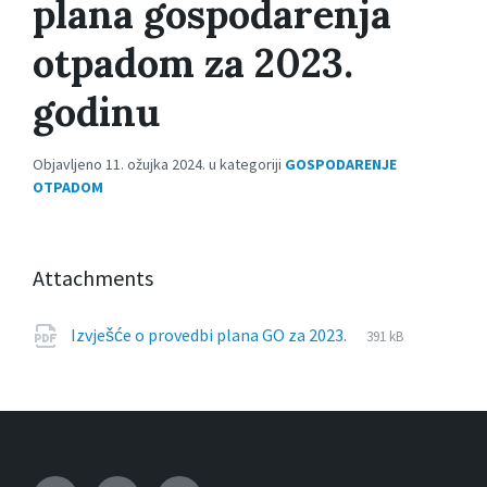
plana gospodarenja
otpadom za 2023.
godinu
Objavljeno 11. ožujka 2024. u kategoriji
GOSPODARENJE
OTPADOM
Attachments
File
pdf
File
Izvješće o provedbi plana GO za 2023.
391 kB
extension:
size: