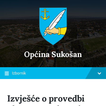
Skip
Skip
Skip
to
to
to
content
main
footer
navigation
Općina Sukošan
Izbornik
Izvješće o provedbi