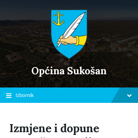
Skip
Skip
Skip
to
to
to
content
main
footer
navigation
Općina Sukošan
Izbornik
Izmjene i dopune