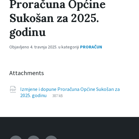
Proračuna Općine
Sukošan za 2025.
godinu
Objavljeno 4. travnja 2025. u kategoriji
PRORAČUN
Attachments
Izmjene i dopune Proračuna Općine Sukošan za
File
pdf
File
2025. godinu
387 kB
extension:
size: