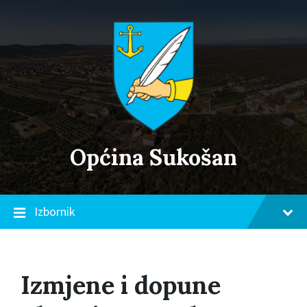
Skip
Skip
Skip
to
to
to
content
main
footer
navigation
Općina Sukošan
Izbornik
Izmjene i dopune