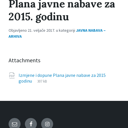
Plana javne nabave za
2015. godinu
Objavljeno 21. veljače 2017. u kategoriji
JAVNA NABAVA –
ARHIVA
Attachments
Izmjene i dopune Plana javne nabave za 2015
File
pdf
File
godinu
307 kB
extension:
size:
Email
Facebook
Instagram