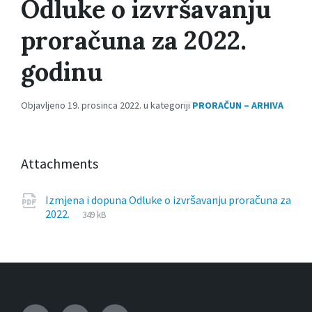
Odluke o izvršavanju
proračuna za 2022.
godinu
Objavljeno 19. prosinca 2022. u kategoriji
PRORAČUN – ARHIVA
Attachments
Izmjena i dopuna Odluke o izvršavanju proračuna za
File
pdf
File
2022.
349 kB
extension:
size: