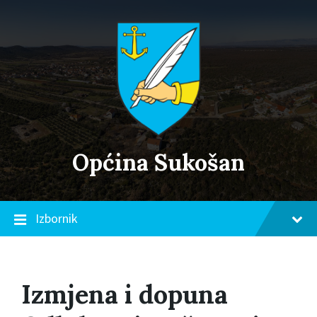
Skip
Skip
Skip
to
to
to
content
main
footer
navigation
Općina Sukošan
Izbornik
Izmjena i dopuna