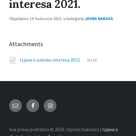
interesa 2021.
Objavljeno 19. kolovoza 2021. u kategoriji
JAVNA NABAVA
Attachments
File
pdf
File
Izjava o sukobu interesa 2021.
393 kB
extension:
size:
Email
Facebook
Instagram
Sva prava pridržana © 2026. Općina Sukošan |
Izjava o