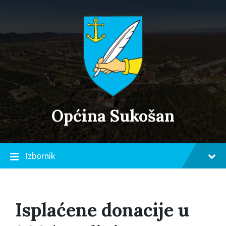
Skip
Skip
Skip
to
to
to
content
main
footer
navigation
Općina Sukošan
Izbornik
Isplaćene donacije u