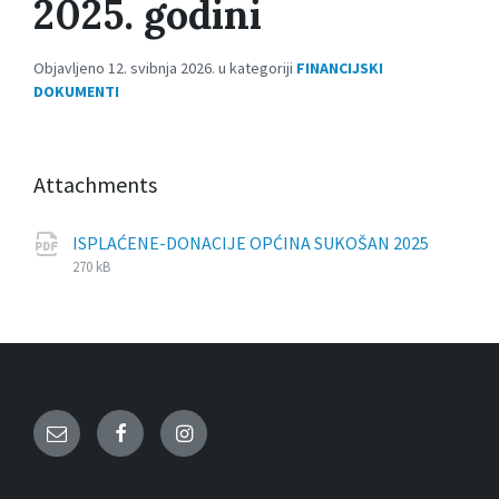
2025. godini
Objavljeno 12. svibnja 2026. u kategoriji
FINANCIJSKI
DOKUMENTI
Attachments
File
pdf
File
ISPLAĆENE-DONACIJE OPĆINA SUKOŠAN 2025
extensi
size:
270 kB
Email
Facebook
Instagram