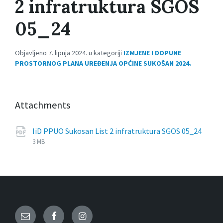
2 infratruktura SGOS
05_24
Objavljeno 7. lipnja 2024. u kategoriji
IZMJENE I DOPUNE
PROSTORNOG PLANA UREĐENJA OPĆINE SUKOŠAN 2024.
Attachments
IiD PPUO Sukosan List 2 infratruktura SGOS 05_24
File
pdf
File
3 MB
extension:
size:
Email
Facebook
Instagram