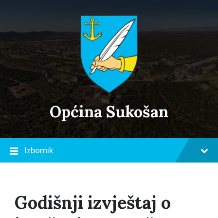
Skip
Skip
Skip
to
to
to
content
main
footer
navigation
Općina Sukošan
Izbornik
Godišnji izvještaj o