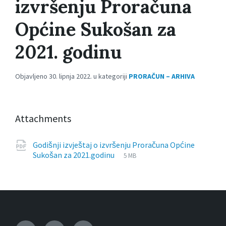
izvršenju Proračuna
Općine Sukošan za
2021. godinu
Objavljeno 30. lipnja 2022. u kategoriji
PRORAČUN – ARHIVA
Attachments
Godišnji izvještaj o izvršenju Proračuna Općine
File
pdf
File
Sukošan za 2021.godinu
5 MB
extension:
size: