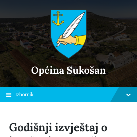
Skip
Skip
Skip
to
to
to
content
main
footer
navigation
Općina Sukošan
Izbornik
Godišnji izvještaj o