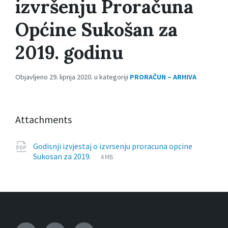
izvršenju Proračuna
Općine Sukošan za
2019. godinu
Objavljeno 29. lipnja 2020. u kategoriji
PRORAČUN – ARHIVA
Attachments
Godisnji izvjestaj o izvrsenju proracuna opcine
File
pdf
File
Sukosan za 2019.
4 MB
extension:
size: