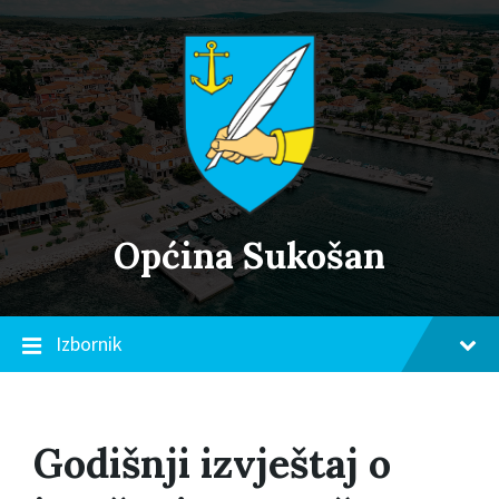
Skip
Skip
Skip
to
to
to
content
main
footer
navigation
Općina Sukošan
Izbornik
Godišnji izvještaj o