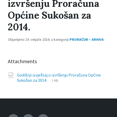
izvršenju Proračuna
Općine Sukošan za
2014.
Objavljeno 19. veljače 2016. u kategoriji
PRORAČUN – ARHIVA
Attachments
Godišnji izvještaj o izvršenju Proračuna Općine
File
pdf
File
Sukošan za 2014.
1 MB
extension:
size: