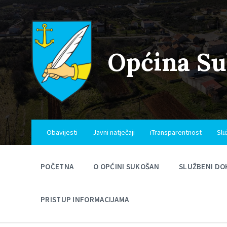
Skip
Skip
Skip
to
to
to
content
main
footer
navigation
Općina S
Obavijesti
Javni natječaji
iTransparentnost
Slu
POČETNA
O OPĆINI SUKOŠAN
SLUŽBENI DO
PRISTUP INFORMACIJAMA