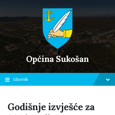
Skip
Skip
Skip
to
to
to
content
main
footer
navigation
Općina Sukošan
Izbornik
Godišnje izvješće za