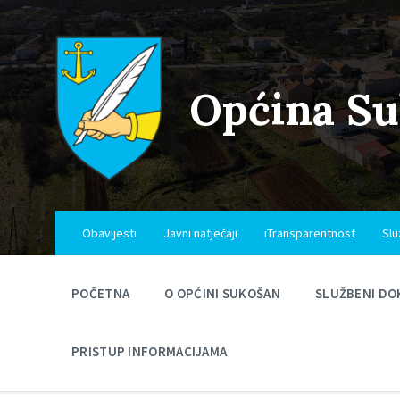
Skip
Skip
Skip
to
to
to
content
main
footer
navigation
Općina S
Obavijesti
Javni natječaji
iTransparentnost
Slu
POČETNA
O OPĆINI SUKOŠAN
SLUŽBENI DO
PRISTUP INFORMACIJAMA