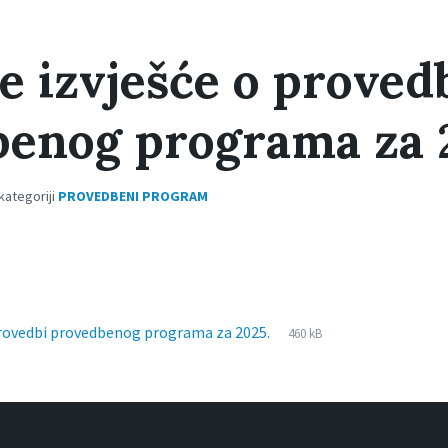
e izvješće o proved
enog programa za 
 kategoriji
PROVEDBENI PROGRAM
File
pdf
File
 provedbi provedbenog programa za 2025.
460 kB
extension:
size: