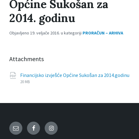
Općine Sukošan za
2014. godinu
Objavljeno 19. veljače 2016. u kategoriji
PRORAČUN – ARHIVA
Attachments
Financijsko izvješće Općine Sukošan za 2014.godinu
File
pdf
File
20 MB
extension:
size:
Email
Facebook
Instagram