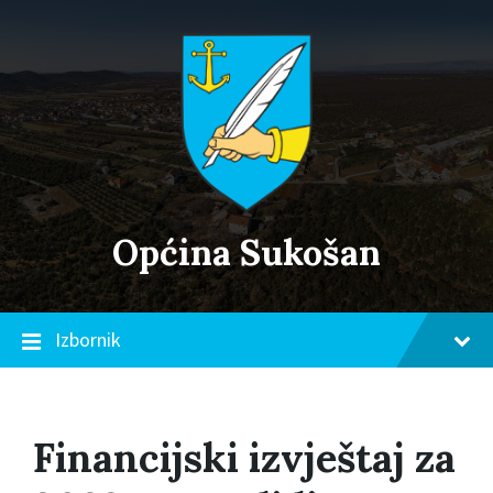
Skip
Skip
Skip
to
to
to
content
main
footer
navigation
Općina Sukošan
Izbornik
Financijski izvještaj za