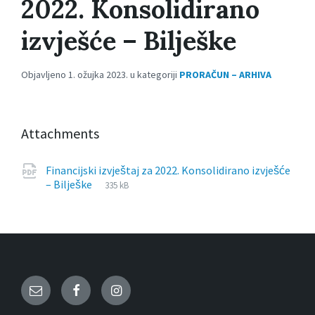
2022. Konsolidirano
izvješće – Bilješke
Objavljeno 1. ožujka 2023. u kategoriji
PRORAČUN – ARHIVA
Attachments
Financijski izvještaj za 2022. Konsolidirano izvješće
File
pdf
File
– Bilješke
335 kB
extension:
size:
Email
Facebook
Instagram