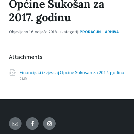
Općine Sukošan za
2017. godinu
Objavljeno 16. veljače 2018. u kategoriji
PRORAČUN – ARHIVA
Attachments
Financijski izvjestaj Opcine Sukosan za 2017. godinu
File
pdf
File
2 MB
extension:
size:
Email
Facebook
Instagram