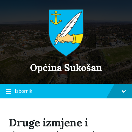
Skip
Skip
Skip
to
to
to
content
main
footer
navigation
Općina Sukošan
Izbornik
Druge izmjene i