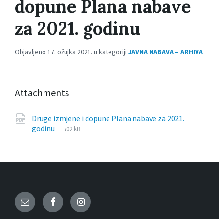
dopune Plana nabave
za 2021. godinu
Objavljeno 17. ožujka 2021. u kategoriji
JAVNA NABAVA – ARHIVA
Attachments
Druge izmjene i dopune Plana nabave za 2021.
File
pdf
File
godinu
702 kB
extension:
size:
Email
Facebook
Instagram