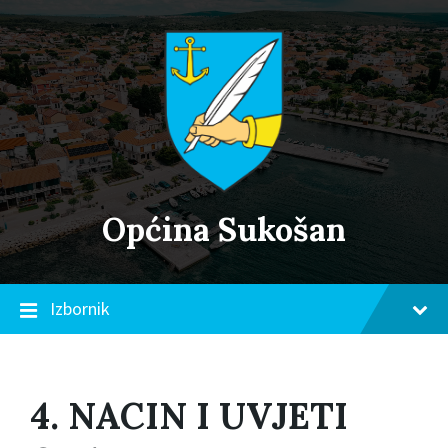
Skip
Skip
Skip
to
to
to
content
main
footer
navigation
Općina Sukošan
Izbornik
4. NACIN I UVJETI