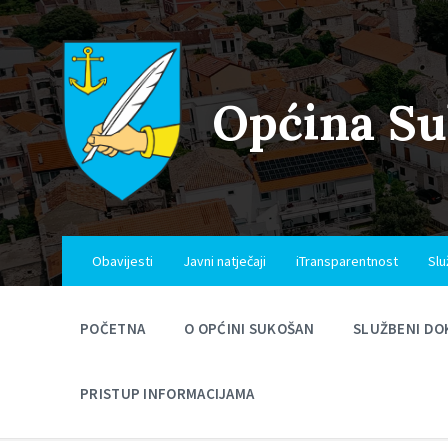
Skip
Skip
Skip
to
to
to
content
main
footer
navigation
Općina S
Obavijesti
Javni natječaji
iTransparentnost
Slu
POČETNA
O OPĆINI SUKOŠAN
SLUŽBENI DO
PRISTUP INFORMACIJAMA