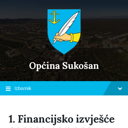
Skip
Skip
Skip
to
to
to
content
main
footer
navigation
Općina Sukošan
Izbornik
1. Financijsko izvješće