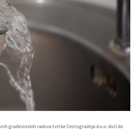
ih građevinskih radova tvrtke Cestogradnja d.o.o. doći do