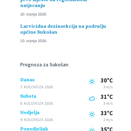
natjecanju
20. srpnja 2026.
Larvicidna dezinsekcija na području
općine Sukošan
10. srpnja 2026.
Prognoza za Sukošan
Danas
30°C
7. KOLOVOZA 2026.
3 m/s
Subota
31°C
8. KOLOVOZA 2026.
3 m/s
Nedjelja
33°C
9. KOLOVOZA 2026.
2 m/s
Ponedjeljak
35°C