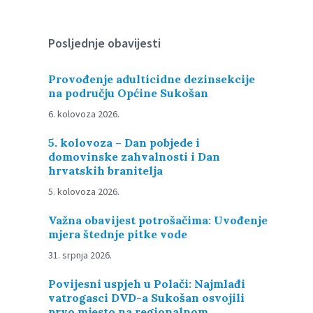
Posljednje obavijesti
Provođenje adulticidne dezinsekcije
na području Općine Sukošan
6. kolovoza 2026.
5. kolovoza – Dan pobjede i
domovinske zahvalnosti i Dan
hrvatskih branitelja
5. kolovoza 2026.
Važna obavijest potrošačima: Uvođenje
mjera štednje pitke vode
31. srpnja 2026.
Povijesni uspjeh u Polači: Najmlađi
vatrogasci DVD-a Sukošan osvojili
prvo mjesto na regionalnom