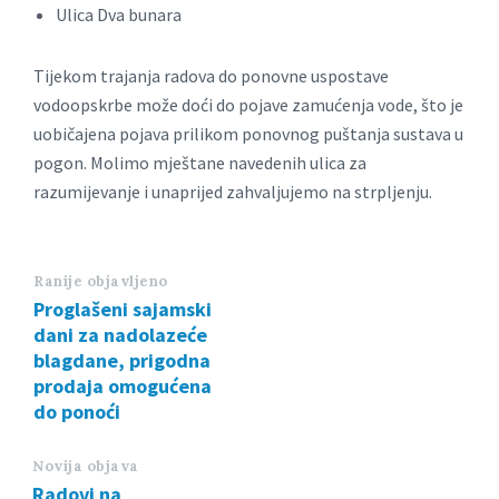
Ulica Dva bunara
Tijekom trajanja radova do ponovne uspostave
vodoopskrbe može doći do pojave zamućenja vode, što je
uobičajena pojava prilikom ponovnog puštanja sustava u
pogon. Molimo mještane navedenih ulica za
razumijevanje i unaprijed zahvaljujemo na strpljenju.
Ranije objavljeno
Proglašeni sajamski
dani za nadolazeće
blagdane, prigodna
prodaja omogućena
do ponoći
Novija objava
Radovi na