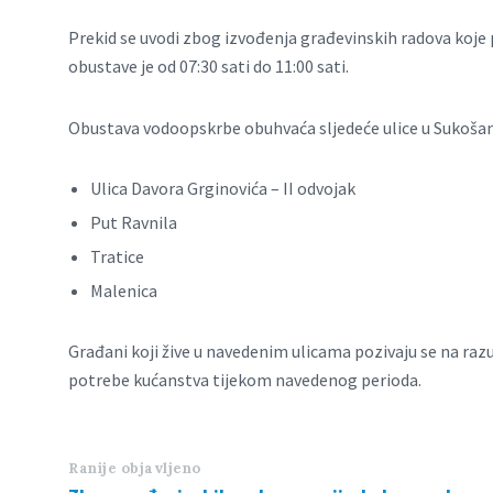
Prekid se uvodi zbog izvođenja građevinskih radova koje p
obustave je od 07:30 sati do 11:00 sati.
Obustava vodoopskrbe obuhvaća sljedeće ulice u Sukošan
Ulica Davora Grginovića – II odvojak
Put Ravnila
Tratice
Malenica
Građani koji žive u navedenim ulicama pozivaju se na ra
potrebe kućanstva tijekom navedenog perioda.
Ranije objavljeno