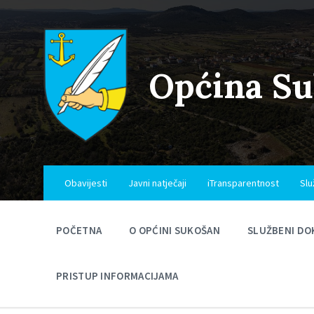
Skip
Skip
Skip
to
to
to
content
main
footer
navigation
Općina S
Obavijesti
Javni natječaji
iTransparentnost
Slu
POČETNA
O OPĆINI SUKOŠAN
SLUŽBENI DO
PRISTUP INFORMACIJAMA