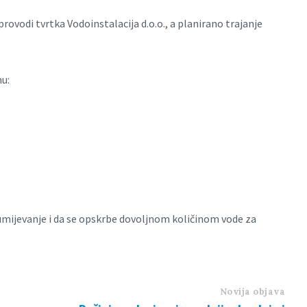
rovodi tvrtka Vodoinstalacija d.o.o., a planirano trajanje
u:
zumijevanje i da se opskrbe dovoljnom količinom vode za
Novija objava