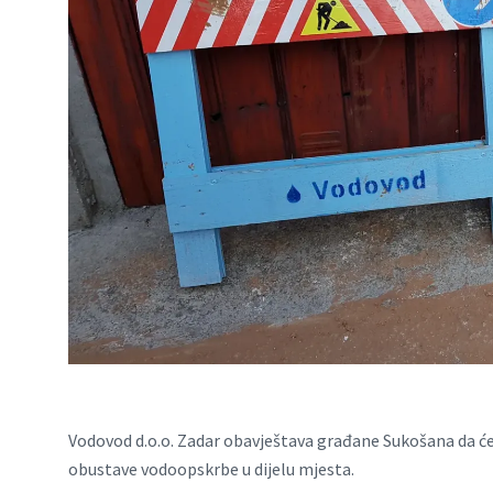
Vodovod d.o.o. Zadar obavještava građane Sukošana da će
obustave vodoopskrbe u dijelu mjesta.