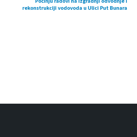
Počinju radovi na izgradnji odvodnje i
rekonstrukciji vodovoda u Ulici Put Bunara