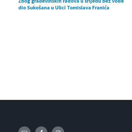
Zbog građevinskih radova u srijedu bez vode
dio Sukošana u Ulici Tomislava Franića