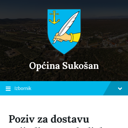
Skip
Skip
Skip
to
to
to
content
main
footer
navigation
Općina Sukošan
Izbornik
Poziv za dostavu