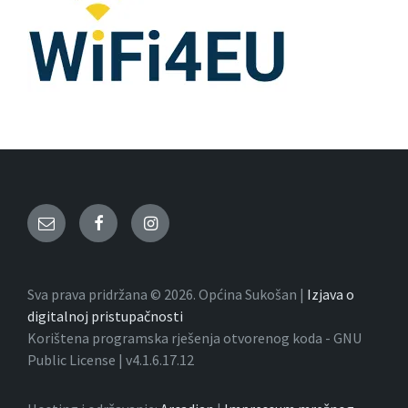
Email
Facebook
Instagram
Sva prava pridržana © 2026. Općina Sukošan |
Izjava o
digitalnoj pristupačnosti
Korištena programska rješenja otvorenog koda - GNU
Public License | v4.1.6.17.12