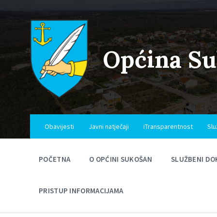
Skip
Skip
Skip
to
to
to
content
main
footer
navigation
Općina S
Obavijesti
Javni natječaji
iTransparentnost
Slu
POČETNA
O OPĆINI SUKOŠAN
SLUŽBENI DO
PRISTUP INFORMACIJAMA