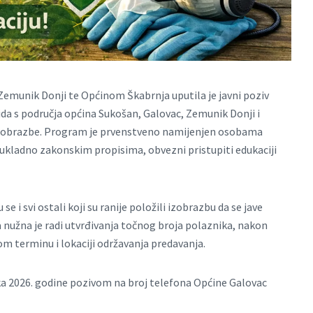
emunik Donji te Općinom Škabrnja uputila je javni poziv
da s područja općina Sukošan, Galovac, Zemunik Donji i
e izobrazbe. Program je prvenstveno namijenjen osobama
, sukladno zakonskim propisima, obvezni pristupiti edukaciji
e i svi ostali koji su ranije položili izobrazbu da se jave
nužna je radi utvrđivanja točnog broja polaznika, nakon
nom terminu i lokaciji održavanja predavanja.
ujka 2026. godine pozivom na broj telefona Općine Galovac