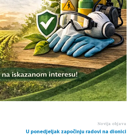
Novija objava
U ponedjeljak započinju radovi na dionici