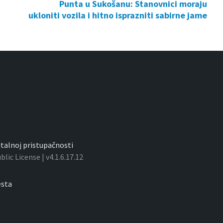
Punta u Sukošanu: Stanovnici moraju
ukloniti vozila i hitno isprazniti sabirne jame
gitalnoj pristupačnosti
ic License | v4.1.6.17.12
sta