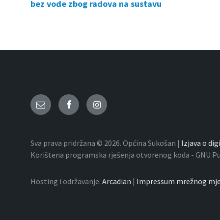
bez vode zbog radova na sustavu
Email
Facebook
Instagram
Sva prava pridržana © 2026. Općina Sukošan |
Izjava o di
Korištena programska rješenja otvorenog koda - GNU Publ
Hosting i održavanje:
Arcadian
|
Impressum mrežnog mje