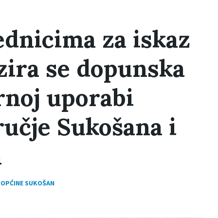
ednicima za iskaz
zira se dopunska
rnoj uporabi
ručje Sukošana i
a
 OPĆINE SUKOŠAN