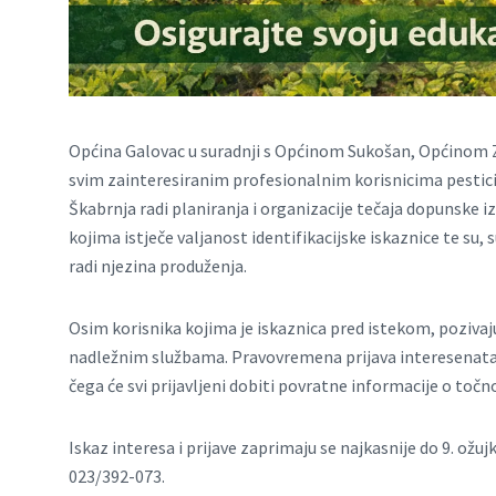
Općina Galovac u suradnji s Općinom Sukošan, Općinom Z
svim zainteresiranim profesionalnim korisnicima pestici
Škabrnja radi planiranja i organizacije tečaja dopunsk
kojima istječe valjanost identifikacijske iskaznice te su
radi njezina produženja.
Osim korisnika kojima je iskaznica pred istekom, pozivaju s
nadležnim službama. Pravovremena prijava interesenata 
čega će svi prijavljeni dobiti povratne informacije o toč
Iskaz interesa i prijave zaprimaju se najkasnije do 9. ož
023/392-073.