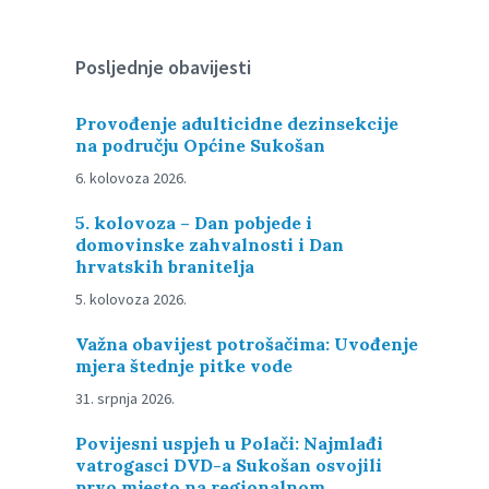
Posljednje obavijesti
Provođenje adulticidne dezinsekcije
na području Općine Sukošan
6. kolovoza 2026.
5. kolovoza – Dan pobjede i
domovinske zahvalnosti i Dan
hrvatskih branitelja
5. kolovoza 2026.
Važna obavijest potrošačima: Uvođenje
mjera štednje pitke vode
31. srpnja 2026.
Povijesni uspjeh u Polači: Najmlađi
vatrogasci DVD-a Sukošan osvojili
prvo mjesto na regionalnom