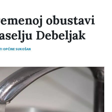
remenoj obustavi
aselju Debeljak
TI OPĆINE SUKOŠAN