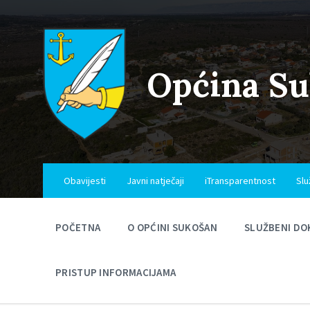
Skip
Skip
Skip
to
to
to
content
main
footer
navigation
Općina S
Obavijesti
Javni natječaji
iTransparentnost
Slu
POČETNA
O OPĆINI SUKOŠAN
SLUŽBENI DO
PRISTUP INFORMACIJAMA