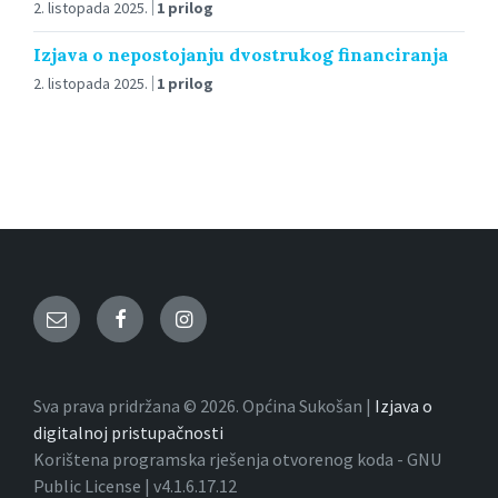
2. listopada 2025.
1 prilog
Izjava o nepostojanju dvostrukog financiranja
2. listopada 2025.
1 prilog
Email
Facebook
Instagram
Sva prava pridržana © 2026. Općina Sukošan |
Izjava o
digitalnoj pristupačnosti
Korištena programska rješenja otvorenog koda - GNU
Public License | v4.1.6.17.12