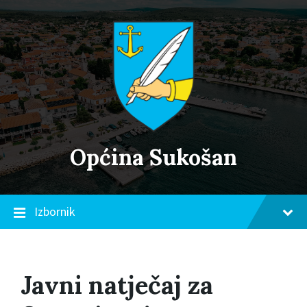
Skip
Skip
Skip
to
to
to
content
main
footer
navigation
Općina Sukošan
Izbornik
Javni natječaj za