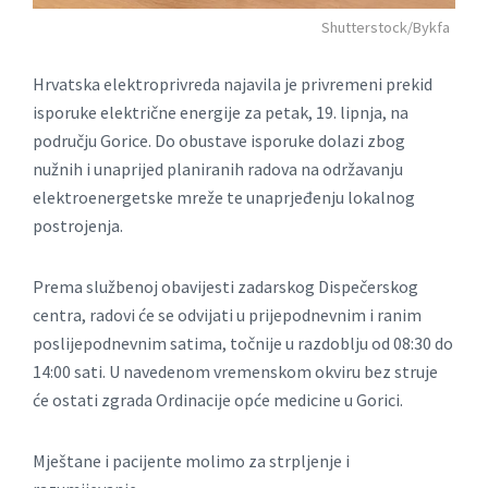
Shutterstock/Bykfa
Hrvatska elektroprivreda najavila je privremeni prekid
isporuke električne energije za petak, 19. lipnja, na
području Gorice. Do obustave isporuke dolazi zbog
nužnih i unaprijed planiranih radova na održavanju
elektroenergetske mreže te unaprjeđenju lokalnog
postrojenja.
Prema službenoj obavijesti zadarskog Dispečerskog
centra, radovi će se odvijati u prijepodnevnim i ranim
poslijepodnevnim satima, točnije u razdoblju od 08:30 do
14:00 sati. U navedenom vremenskom okviru bez struje
će ostati zgrada Ordinacije opće medicine u Gorici.
Mještane i pacijente molimo za strpljenje i