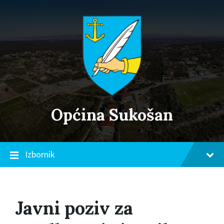
Skip
Skip
Skip
to
to
to
content
main
footer
navigation
Općina Sukošan
Izbornik
Javni poziv za