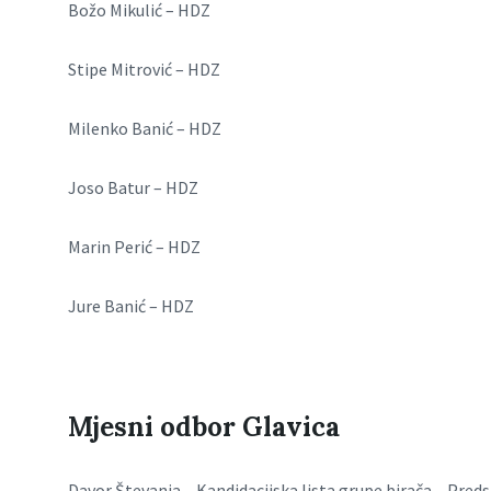
Božo Mikulić – HDZ
Stipe Mitrović – HDZ
Milenko Banić – HDZ
Joso Batur – HDZ
Marin Perić – HDZ
Jure Banić – HDZ
Mjesni odbor Glavica
Davor Števanja – Kandidacijska lista grupe birača – Preds