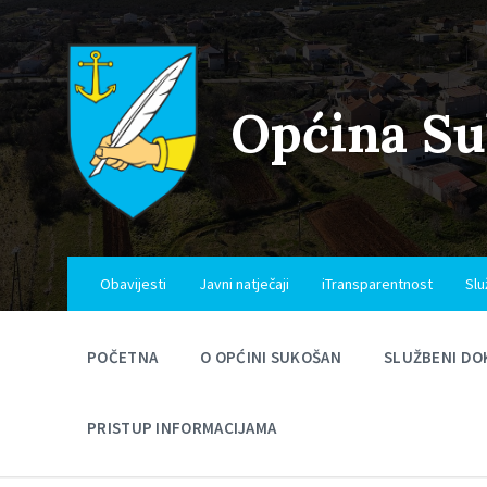
Skip
Skip
Skip
to
to
to
content
main
footer
navigation
Općina S
Obavijesti
Javni natječaji
iTransparentnost
Slu
POČETNA
O OPĆINI SUKOŠAN
SLUŽBENI DO
PRISTUP INFORMACIJAMA