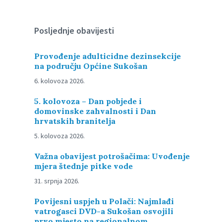
Posljednje obavijesti
Provođenje adulticidne dezinsekcije
na području Općine Sukošan
6. kolovoza 2026.
5. kolovoza – Dan pobjede i
domovinske zahvalnosti i Dan
hrvatskih branitelja
5. kolovoza 2026.
Važna obavijest potrošačima: Uvođenje
mjera štednje pitke vode
31. srpnja 2026.
Povijesni uspjeh u Polači: Najmlađi
vatrogasci DVD-a Sukošan osvojili
prvo mjesto na regionalnom