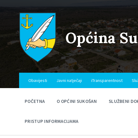
Skip
Skip
Skip
to
to
to
content
main
footer
navigation
Općina S
Obavijesti
Javni natječaji
iTransparentnost
Slu
POČETNA
O OPĆINI SUKOŠAN
SLUŽBENI DO
PRISTUP INFORMACIJAMA