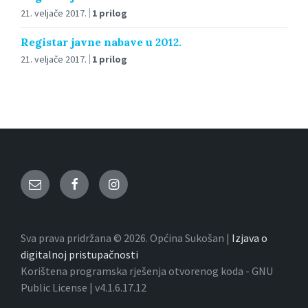
21. veljače 2017.
1 prilog
Registar javne nabave u 2012.
21. veljače 2017.
1 prilog
Email
Facebook
Instagram
Sva prava pridržana © 2026. Općina Sukošan |
Izjava o
digitalnoj pristupačnosti
Korištena programska rješenja otvorenog koda - GNU
Public License | v4.1.6.17.12