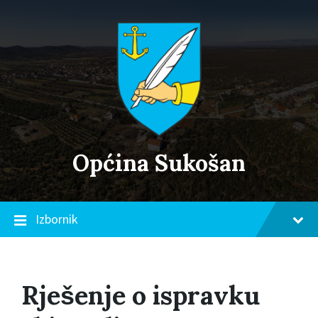
Skip
Skip
Skip
to
to
to
content
main
footer
navigation
Općina Sukošan
Izbornik
Rješenje o ispravku