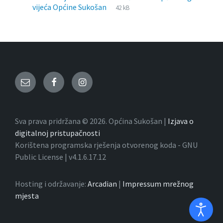
File
pdf
File
vijeća Općine Sukošan
42 kB
extension:
size:
Email
Facebook
Instagram
Sva prava pridržana © 2026. Općina Sukošan |
Izjava o
digitalnoj pristupačnosti
Korištena programska rješenja otvorenog koda - GNU
Public License | v4.1.6.17.12
Hosting i održavanje:
Arcadian
|
Impressum mrežnog
mjesta